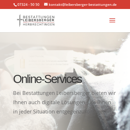
07324 - 50 50
kontakt@leibersberger-bestattungen.de
Online-Services
Bei Bestattungen Leibersberger bieten wir
Ihnen auch digitale Lösungen, um Ihnen
in jeder Situation entgegenzukommen.